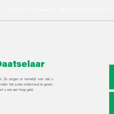
AANBOD
LEASE AANBOD
DIENSTEN
WERKPLAATS
OV
Daatselaar
t. Ze zorgen er namelijk voor dat u
nden het juiste onderhoud te geven.
art u ook een hoop geld.