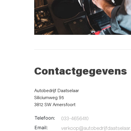
Contactgegevens
Autobedrijf Daatselaar
Siliciumweg 95
3812 SW Amersfoort
Telefoon:
033-4656410
Email:
verkoop@autobedrijfdaatselaar.