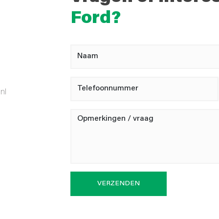
Ford?
nl
VERZENDEN