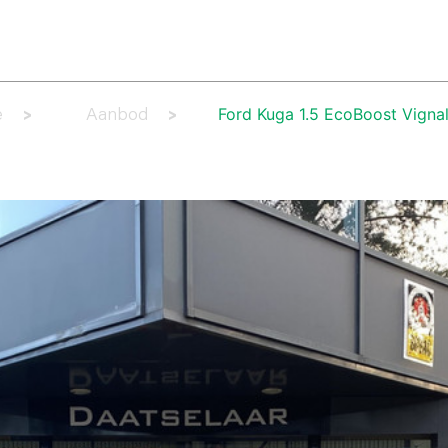
AANBOD
LEASE AANBOD
DIENSTEN
WERKPLAATS
OV
Ford Kuga 1.5 EcoBoost Vigna
e
Aanbod
>
>