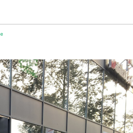
033-4656410
ER ONS
CONTACT
verkoop@autobedrijfdaatselaar.nl
le