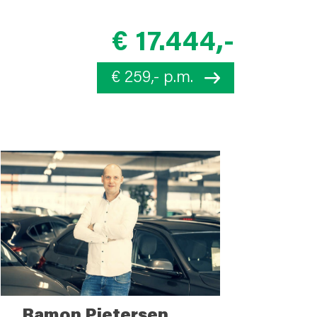
€ 17.444,-
€ 259,- p.m.
Ramon Pietersen