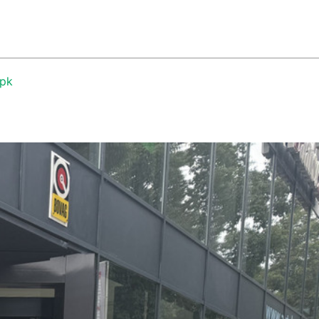
033-4656410
ER ONS
CONTACT
verkoop@autobedrijfdaatselaar.nl
0pk