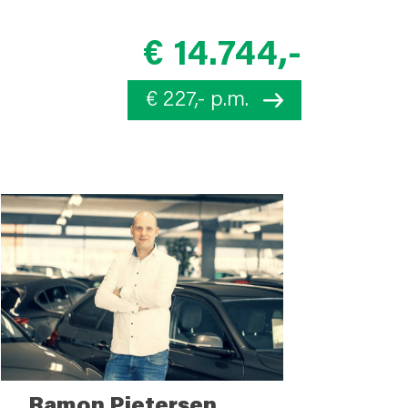
€ 14.744,-
€ 227,- p.m.
Ramon Pietersen