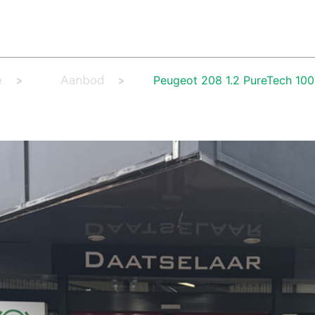
AANBOD
LEASE AANBOD
DIENSTEN
WERKPLAATS
OV
Peugeot 208 1.2 PureTech 10
e
Aanbod
>
>