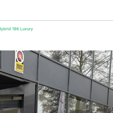
033-4656410
ER ONS
CONTACT
verkoop@autobedrijfdaatselaar.nl
ybrid 186 Luxury