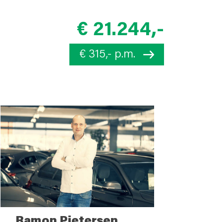
€ 21.244,-
€ 315,- p.m.
Ramon Pietersen