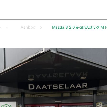
AANBOD
LEASE AANBOD
DIENSTEN
WERKPLAATS
OV
Mazda 3 2.0 e-SkyActiv-X M H
e
Aanbod
>
>