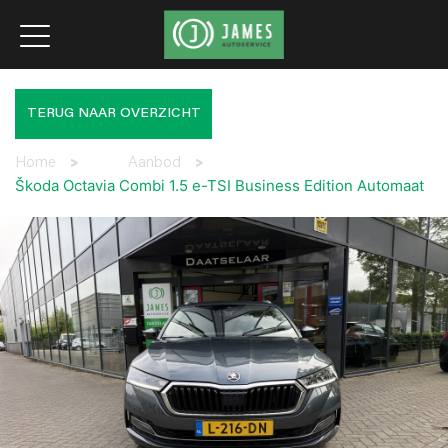
TERUG NAAR OVERZICHT
Home
>
Aanbod
>
Škoda Octavia Combi 1.5 e-TSI Business Edition Automaat