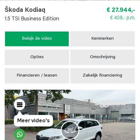
Škoda Kodiaq
€ 27.944,-
€ 408,- p.m.
1.5 TSI Business Edition
Bekijk de video
Kenmerken
Opties
Omschrijving
Financieren / leasen
Zakelijk financiering