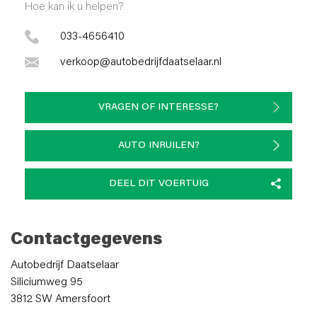
Hoe kan ik u helpen?
033-4656410
verkoop@autobedrijfdaatselaar.nl
VRAGEN OF INTERESSE?
AUTO INRUILEN?
DEEL DIT VOERTUIG
Contactgegevens
Autobedrijf Daatselaar
Siliciumweg 95
3812 SW Amersfoort