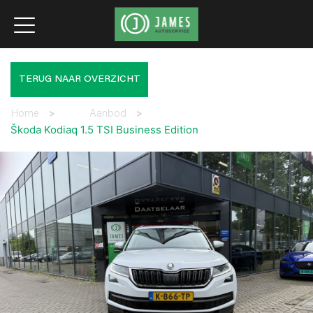
TERUG NAAR OVERZICHT
Home
>
Aanbod
>
Škoda Kodiaq 1.5 TSI Business Edition