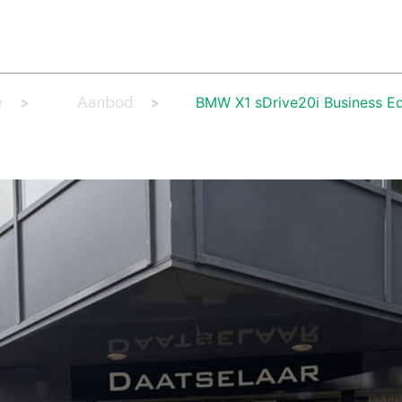
AANBOD
LEASE AANBOD
DIENSTEN
WERKPLAATS
OV
BMW X1 sDrive20i Business Ed
e
Aanbod
>
>