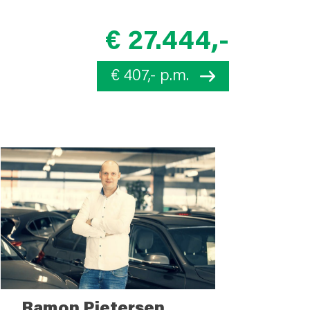
€ 27.444,-
€ 407,- p.m.
Ramon Pietersen