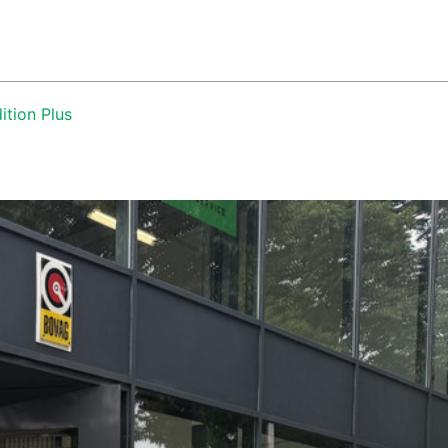
033-4656410
ER ONS
CONTACT
verkoop@autobedrijfdaatselaar.nl
ition Plus