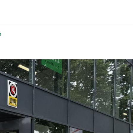
033-4656410
ER ONS
CONTACT
verkoop@autobedrijfdaatselaar.nl
m