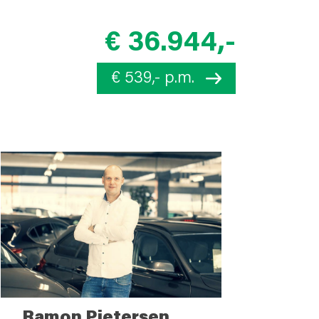
€ 36.944,-
€ 539,- p.m.
Ramon Pietersen