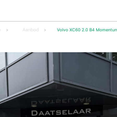
AANBOD
LEASE AANBOD
DIENSTEN
WERKPLAATS
OV
Volvo XC60 2.0 B4 Momentu
e
Aanbod
>
>